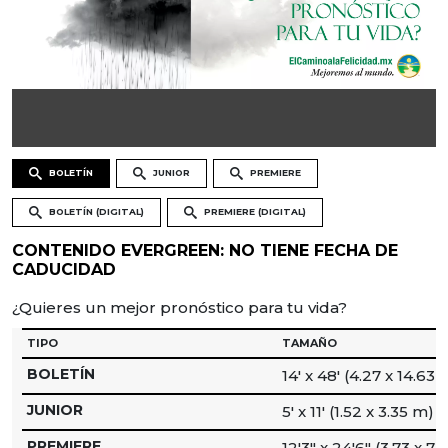
BOLETÍN
JUNIOR
PREMIERE
BOLETÍN (DIGITAL)
PREMIERE (DIGITAL)
CONTENIDO EVERGREEN: NO TIENE FECHA DE
CADUCIDAD
¿Quieres un mejor pronóstico para tu vida?
TIPO
TAMAÑO
BOLETÍN
14′ x 48′ (4.27 x 14.63 
JUNIOR
5′ x 11′ (1.52 x 3.35 m)
PREMIERE
12′3″ x 24′6″ (3.73 x 7.